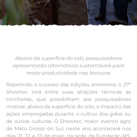
Abaixo da superfície do solo, pesquisadores
apresentarão alternativas sustentáveis para
maior produtividade nas lavouras
Repetindo o sucesso das edições anteriores, o 27º
Showtec terá entre suas atrações técnicas as
trincheiras, que possibilitam aos pesquisadores
mostrar, abaixo da superfície do solo, o impacto das
ações empregadas durante o cultivo dos grãos ou
de outras culturas. O Showtec, maior evento agro
de Mato Grosso do Sul, neste ano acontecerá nos
dias 21, 22 e 23 de maio, na sede da Fundação MS,