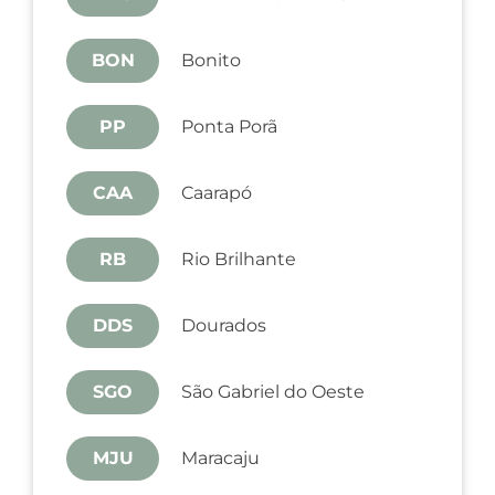
BON
Bonito
PP
Ponta Porã
CAA
Caarapó
RB
Rio Brilhante
DDS
Dourados
SGO
São Gabriel do Oeste
MJU
Maracaju