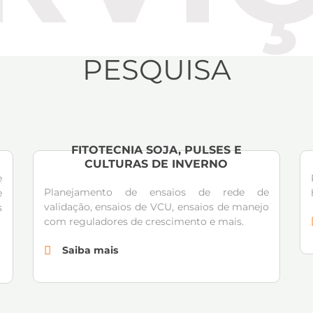
PESQUISA
FITOTECNIA SOJA, PULSES E
CULTURAS DE INVERNO
e
Planejamento de ensaios de rede de
e
validação, ensaios de VCU, ensaios de manejo
s
com reguladores de crescimento e mais.
Saiba mais