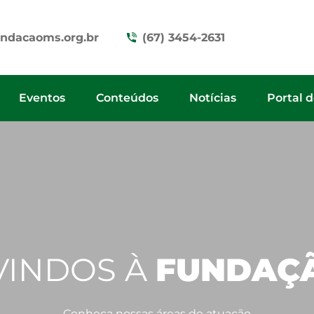
ndacaoms.org.br
(67) 3454-2631
Eventos
Conteúdos
Notícias
Portal 
VINDOS À
FUNDAÇ
Conheça nossas áreas de atuação