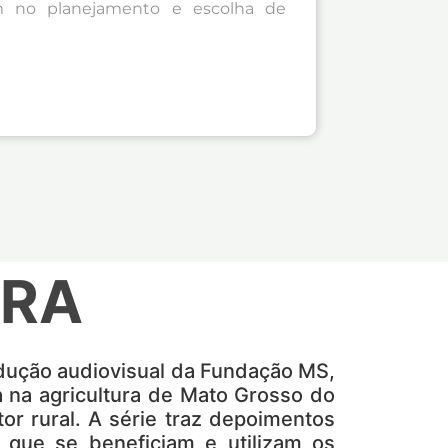
m no planejamento e escolha de
RRA
rodução audiovisual da Fundação MS,
da na agricultura de Mato Grosso do
tor rural. A série traz depoimentos
, que se beneficiam e utilizam os