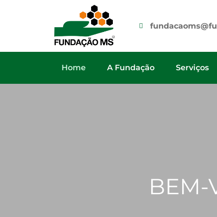
fundacaoms@fu
Home
A Fundação
Serviços
BEM-