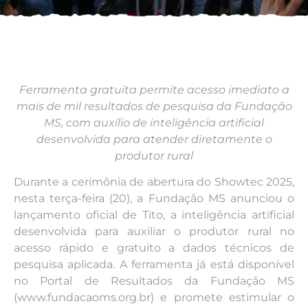
Ferramenta gratuita permite acesso imediato a
mais de mil resultados de pesquisa da Fundação
MS, com auxílio de inteligência artificial
desenvolvida para atender diretamente o
produtor rural
Durante a cerimônia de abertura do Showtec 2025,
nesta terça-feira (20), a Fundação MS anunciou o
lançamento oficial de Tito, a inteligência artificial
desenvolvida para auxiliar o produtor rural no
acesso rápido e gratuito a dados técnicos de
pesquisa aplicada. A ferramenta já está disponível
no Portal de Resultados da Fundação MS
(www.fundacaoms.org.br) e promete estimular o