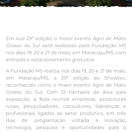
Em sua 29ª edição, o maior evento Agro de Mato
Grosso do Sul será realizado pela Fundação MS
nos dias 19, 20 e 21 de maio, em Maracaju/MS, com
entrada e estacionamento gratuitos
A Fundação MS realiza, nos dias 19, 20 e 21 de maio,
em Maracaju/MS, a 29ª edição do Showtec,
reconhecido como o maior evento Agro de Mato
Grosso do Sul. Com 12 hectares de área para
exposição, a feira reunirá empresas, produtores
rurais, pesquisadores, consultores, lideranças e
profissionais ligados ao setor produtivo, em três
dias de programação voltada à inovação,
tecnologia, pesquisa e oportunidades para o