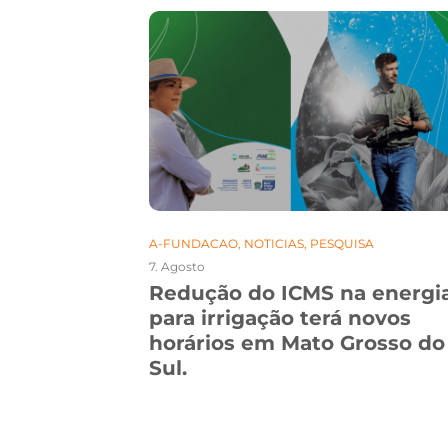
A-FUNDACAO
,
NOTICIAS
,
PESQUISA
7. Agosto
 pesquisa,
Redução do ICMS na energi
es debates
para irrigação terá novos
o Grosso
horários em Mato Grosso do
Sul.