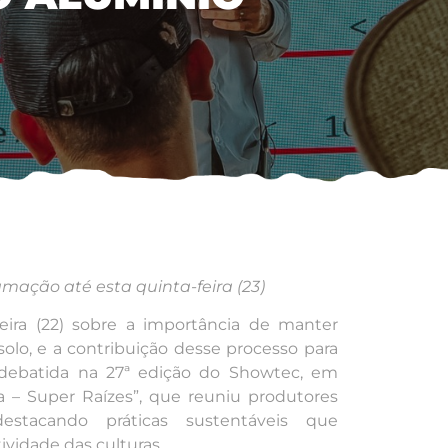
ação até esta quinta-feira (23)
feira (22) sobre a importância de manter
olo, e a contribuição desse processo para
i debatida na 27ª edição do Showtec, em
ra – Super Raízes”, que reuniu produtores
destacando práticas sustentáveis que
ividade das culturas.