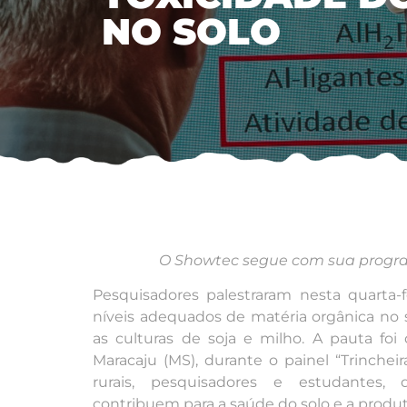
NO SOLO
O Showtec segue com sua program
Pesquisadores palestraram nesta quarta-
níveis adequados de matéria orgânica no s
as culturas de soja e milho. A pauta fo
Maracaju (MS), durante o painel “Trinchei
rurais, pesquisadores e estudantes, 
contribuem para a saúde do solo e a produt