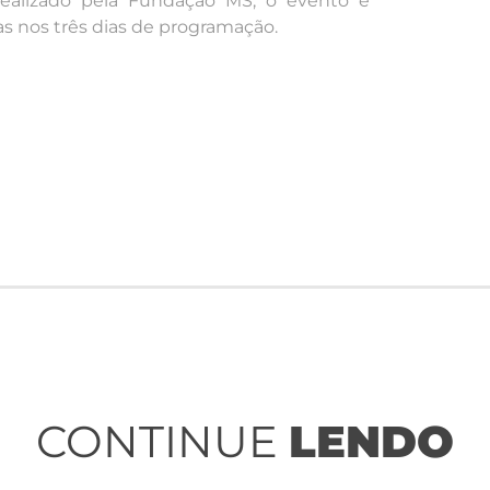
 Realizado pela Fundação MS, o evento é
oas nos três dias de programação.
CONTINUE
LENDO