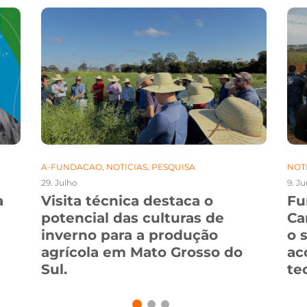
A-FUNDACAO
,
NOTICIAS
,
PESQUISA
NOT
29. Julho
9. J
a
Visita técnica destaca o
Fu
potencial das culturas de
Ca
inverno para a produção
o 
agrícola em Mato Grosso do
ac
Sul.
te