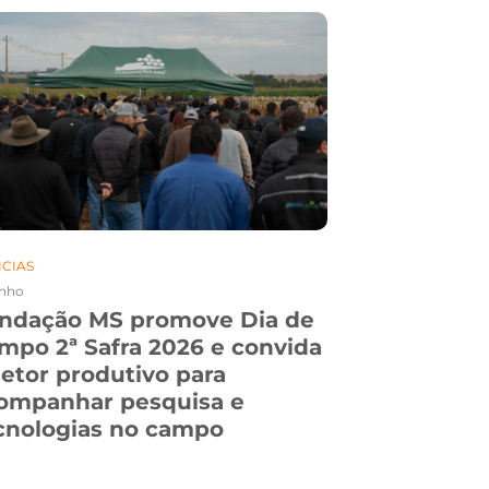
ICIAS
NOTICIAS
unho
21. Maio
ndação MS promove Dia de
Prospecção
mpo 2ª Safra 2026 e convida
difusão de
setor produtivo para
consagram
ompanhar pesquisa e
uma ediçã
cnologias no campo
Maracaju