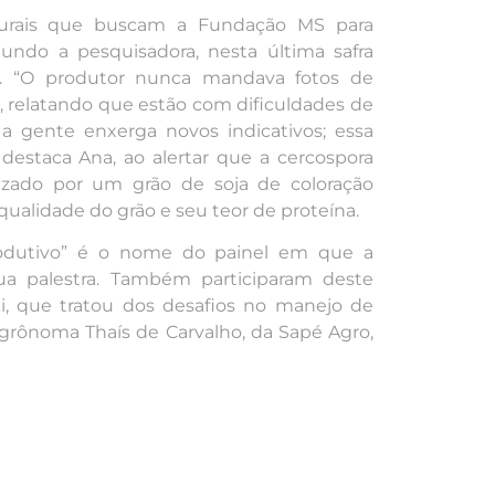
 rurais que buscam a Fundação MS para
undo a pesquisadora, nesta última safra
ais. “O produtor nunca mandava fotos de
, relatando que estão com dificuldades de
 a gente enxerga novos indicativos; essa
estaca Ana, ao alertar que a cercospora
izado por um grão de soja de coloração
ualidade do grão e seu teor de proteína.
produtivo” é o nome do painel em que a
ua palestra. Também participaram deste
ki, que tratou dos desafios no manejo de
 agrônoma Thaís de Carvalho, da Sapé Agro,