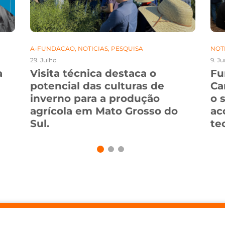
A-FUNDACAO
,
NOTICIAS
,
PESQUISA
NOT
29. Julho
9. J
a
Visita técnica destaca o
Fu
potencial das culturas de
Ca
inverno para a produção
o 
agrícola em Mato Grosso do
ac
Sul.
te