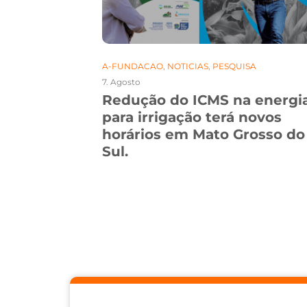
A-FUNDACAO
,
NOTICIAS
,
PESQUISA
7. Agosto
 pesquisa,
Redução do ICMS na energi
es debates
para irrigação terá novos
o Grosso
horários em Mato Grosso do
Sul.