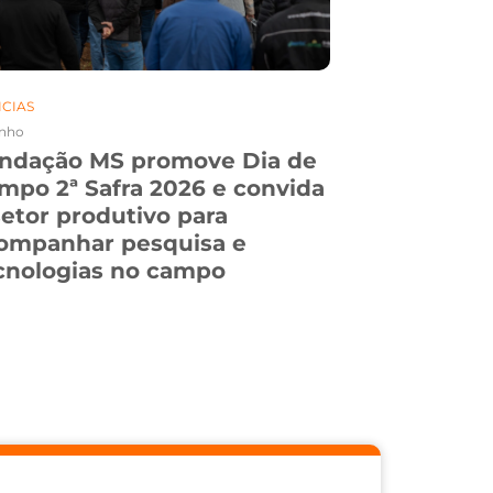
ICIAS
NOTICIAS
unho
21. Maio
ndação MS promove Dia de
Prospecção
mpo 2ª Safra 2026 e convida
difusão de
setor produtivo para
consagram
ompanhar pesquisa e
uma ediçã
cnologias no campo
Maracaju