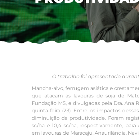
O trabalho foi apresentado dura
Mancha-alvo, ferrugem asiática e crestamen
que atacam as lavouras de soja de Mato
Fundação MS, e divulgadas pela Dra. Ana R
quinta-feira (23). Entre os impactos dessa
diminuição da produtividade. Foram regist
sc/ha e 10,4 sc/ha, respectivamente, para
em lavouras de Maracaju, Anaurilândia, Navir