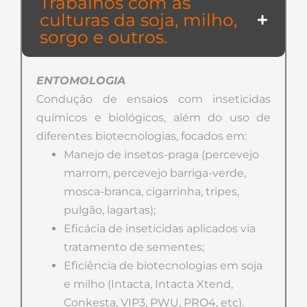
Trabalhos com as
culturas da soja, milho,
sorgo e outros.
ENTOMOLOGIA
Condução de ensaios com inseticidas
químicos e biológicos, além do uso de
diferentes biotecnologias, focados em:
Manejo de insetos-praga (percevejo
marrom, percevejo barriga-verde,
mosca-branca, cigarrinha, tripes,
pulgão, lagartas);
Eficácia de inseticidas aplicados via
tratamento de sementes;
Eficiência de biotecnologias em soja
e milho (Intacta, Intacta Xtend,
Conkesta, VIP3, PWU, PRO4, etc).